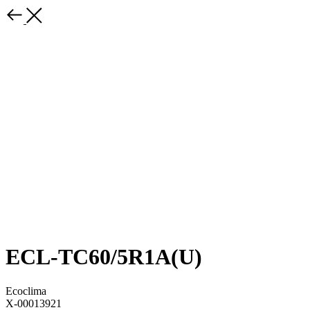
ECL-TC60/5R1A(U)
Ecoclima
X-00013921