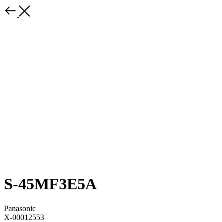
S-45MF3E5A
Panasonic
X-00012553