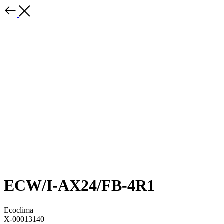
ECW/I-AX24/FB-4R1
Ecoclima
X-00013140