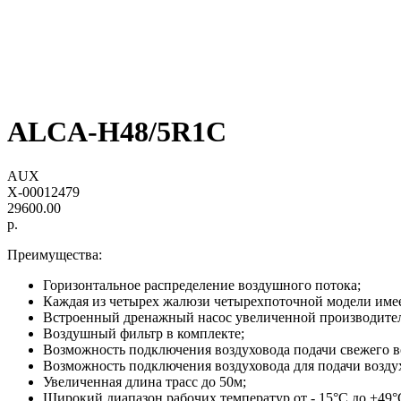
ALCA-H48/5R1C
AUX
X-00012479
29600.00
р.
Преимущества:
Горизонтальное распределение воздушного потока;
Каждая из четырех жалюзи четырехпоточной модели име
Встроенный дренажный насос увеличенной производите
Воздушный фильтр в комплекте;
Возможность подключения воздуховода подачи свежего в
Bозможность подключения воздуховода для подачи воздух
Увеличенная длина трасс до 50м;
Широкий диапазон рабочих температур от - 15°С до +49°